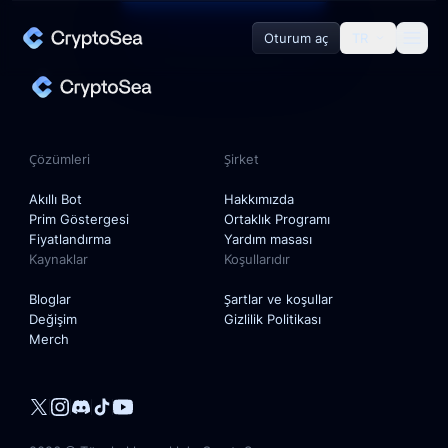
Oturum aç
TR
Çözümleri
Akıllı Bot
Çözümleri
Şirket
Prim Göstergesi
Akıllı Bot
Hakkımızda
Prim Göstergesi
Ortaklık Programı
Fiyatlandırma
Yardım masası
Kaynaklar
Koşullarıdır
Şirket
Bloglar
Şartlar ve koşullar
Değişim
Gizlilik Politikası
Hakkımızda
Merch
Ortaklık Programı
Yardım masası