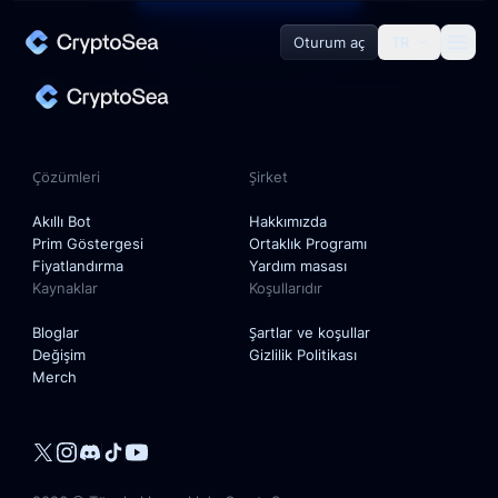
Oturum aç
TR
Çözümleri
Akıllı Bot
Çözümleri
Şirket
Prim Göstergesi
Akıllı Bot
Hakkımızda
Prim Göstergesi
Ortaklık Programı
Fiyatlandırma
Yardım masası
Kaynaklar
Koşullarıdır
Şirket
Bloglar
Şartlar ve koşullar
Değişim
Gizlilik Politikası
Hakkımızda
Merch
Ortaklık Programı
Yardım masası