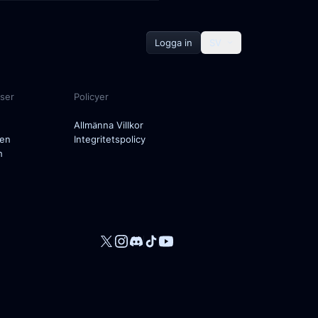
Logga in
SV
ser
Policyer
Allmänna Villkor
ten
Integritetspolicy
h