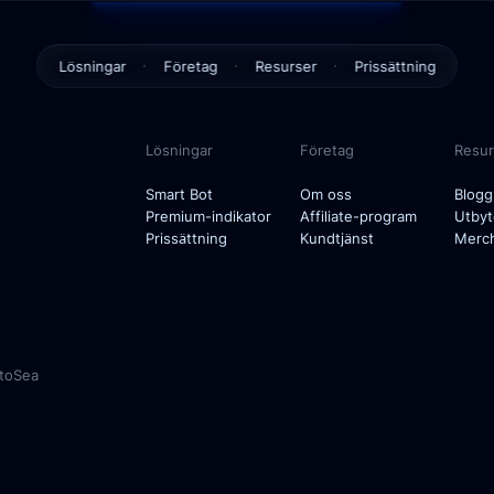
Lösningar
Företag
Resurser
Prissättning
Smart Bot
Om oss
Blogg
Lösningar
Företag
Resur
Premium-indikator
Affiliate-program
Utbyten
Smart Bot
Om oss
Blogg
Premium-indikator
Affiliate-program
Utby
Kundtjänst
Merch
Prissättning
Kundtjänst
Merc
ptoSea