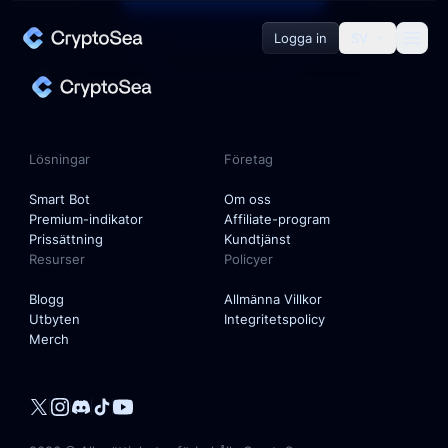
Logga in
SV
Lösningar
Smart Bot
Lösningar
Företag
Premium-indikator
Smart Bot
Om oss
Premium-indikator
Affiliate-program
Prissättning
Kundtjänst
Resurser
Policyer
Företag
Blogg
Allmänna Villkor
Utbyten
Integritetspolicy
Om oss
Merch
Affiliate-program
Kundtjänst