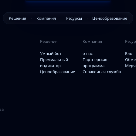
Решения
Компания
Ресурсы
Ценообразование
Умный бот
о нас
Блог
Решения
Компания
Ресу
Премиальный
Партнерская
Обмены
индикатор
программа
Умный бот
о нас
Блог
Премиальный
Партнерская
Обме
Мерч
Справочная служба
индикатор
программа
Мерч
Ценообразование
Справочная служба
ea