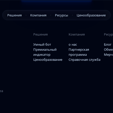
Решения
Компания
Ресурсы
Ценообразование
Умный бот
о нас
Блог
Решения
Компания
Ресу
Премиальный
Партнерская
Обмены
индикатор
программа
Умный бот
о нас
Блог
Премиальный
Партнерская
Обме
Мерч
Справочная служба
индикатор
программа
Мерч
Ценообразование
Справочная служба
ea