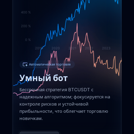
400 %
200 %
0 %
2019
2020
2021
2022
2023
Автоматическая торговля
Умный бот
Бессрочная стратегия BTCUSDT с
надежным алгоритмом; фокусируется на
контроле рисков и устойчивой
прибыльности, что облегчает торговлю
новичкам.