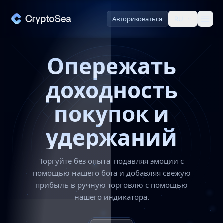
о нас
Авторизоваться
RU
Партнерская программа
Справочная служба
Опережать
доходность
Ресурсы
покупок и
Блог
удержаний
Обмены
Торгуйте без опыта, подавляя эмоции с
Мерч
помощью нашего бота и добавляя свежую
прибыль в ручную торговлю с помощью
нашего индикатора.
Ценообразование