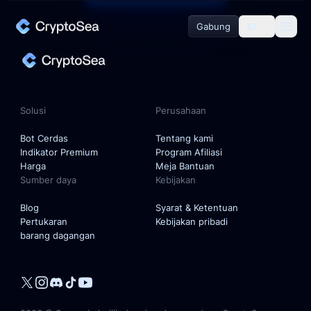
Gabung
ID
Solusi
Bot Cerdas
Solusi
Perusahaan
Indikator Premium
Bot Cerdas
Tentang kami
Indikator Premium
Program Afiliasi
Harga
Meja Bantuan
Sumber daya
Kebijakan
Perusahaan
Blog
Syarat & Ketentuan
Pertukaran
Kebijakan pribadi
Tentang kami
barang dagangan
Program Afiliasi
Meja Bantuan