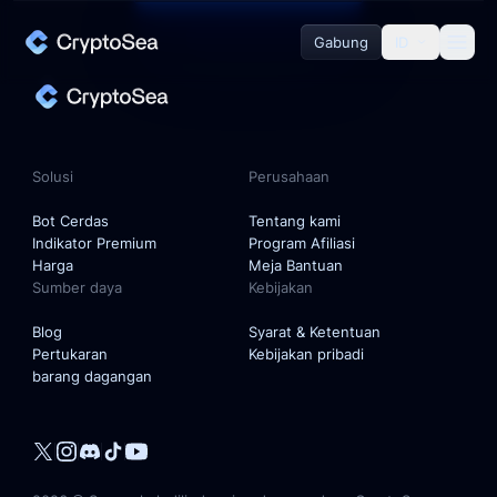
Gabung
ID
Solusi
Bot Cerdas
Solusi
Perusahaan
Indikator Premium
Bot Cerdas
Tentang kami
Indikator Premium
Program Afiliasi
Harga
Meja Bantuan
Sumber daya
Kebijakan
Perusahaan
Blog
Syarat & Ketentuan
Pertukaran
Kebijakan pribadi
Tentang kami
barang dagangan
Program Afiliasi
Meja Bantuan